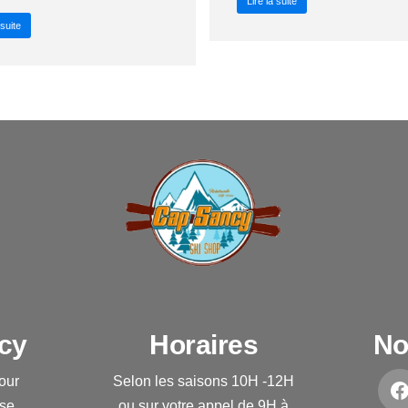
Lire la suite
 suite
cy
Horaires
No
Tour
Selon les saisons 10H -12H
ise
ou sur votre appel de 9H à