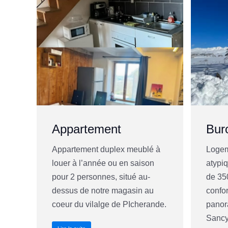
Appartement
Bur
Appartement duplex meublé à
Logem
louer à l’année ou en saison
atypi
pour 2 personnes, situé au-
de 350
dessus de notre magasin au
confor
coeur du vilalge de PIcherande.
panor
Sancy