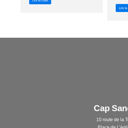
Lire la suite
Lire la
Cap San
10 route de la 
Place de L’égl